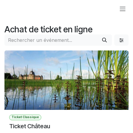
Se rendre au contenu
Achat de ticket en ligne
Ticket Classique
Ticket Château